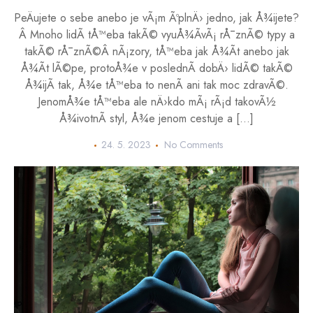
PeÄujete o sebe anebo je vÃ¡m ÃºplnÄ› jedno, jak Å¾ijete?
Â Mnoho lidÃ­ tÅ™eba takÃ© vyuÅ¾Ã­vÃ¡ rÅ¯znÃ© typy a
takÃ© rÅ¯znÃ©Â nÃ¡zory, tÅ™eba jak Å¾Ã­t anebo jak
Å¾Ã­t lÃ©pe, protoÅ¾e v poslednÃ­ dobÄ› lidÃ© takÃ©
Å¾ijÃ­ tak, Å¾e tÅ™eba to nenÃ­ ani tak moc zdravÃ©.
JenomÅ¾e tÅ™eba ale nÄ›kdo mÃ¡ rÃ¡d takovÃ½
Å¾ivotnÃ­ styl, Å¾e jenom cestuje a […]
24. 5. 2023
No Comments