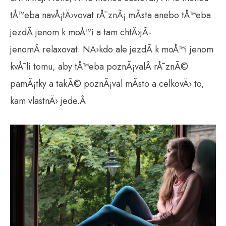
tÅ™eba navÅ¡tÄ›vovat rÅ¯znÃ¡ mÃ­sta anebo tÅ™eba
jezdÃ­ jenom k moÅ™i a tam chtÄ›jÃ­
jenomÂ relaxovat. NÄ›kdo ale jezdÃ­ k moÅ™i jenom
kvÅ¯li tomu, aby tÅ™eba poznÃ¡valÂ rÅ¯znÃ©
pamÃ¡tky a takÃ© poznÃ¡val mÃ­sto a celkovÄ› to,
kam vlastnÄ› jede.Â