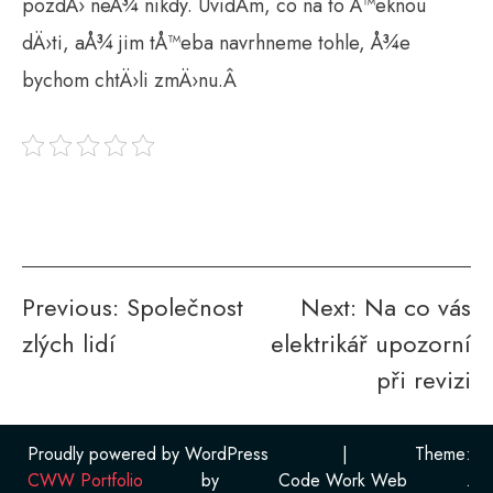
pozdÄ› neÅ¾ nikdy. UvidÃ­m, co na to Å™eknou
dÄ›ti, aÅ¾ jim tÅ™eba navrhneme tohle, Å¾e
bychom chtÄ›li zmÄ›nu.Â
Navigace
Previous:
Společnost
Next:
Na co vás
zlých lidí
elektrikář upozorní
pro
při revizi
příspěvek
Proudly powered by WordPress
|
Theme:
CWW Portfolio
by
Code Work Web
.