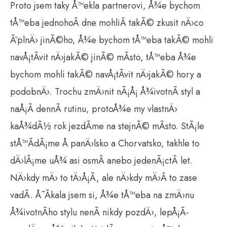
Proto jsem taky Å™ekla partnerovi, Å¾e bychom
tÅ™eba jednohoÂ dne mohliÂ takÃ© zkusit nÄ›co
ÃºplnÄ› jinÃ©ho, Å¾e bychom tÅ™eba takÃ© mohli
navÅ¡tÃ­vit nÄ›jakÃ© jinÃ© mÃ­sto, tÅ™eba Å¾e
bychom mohli takÃ© navÅ¡tÃ­vit nÄ›jakÃ© hory a
podobnÄ›. Trochu zmÄ›nit nÃ¡Å¡ Å¾ivotnÃ­ styl a
naÅ¡Ã­ dennÃ­ rutinu, protoÅ¾e my vlastnÄ›
kaÅ¾dÃ½ rok jezdÃ­me na stejnÃ© mÃ­sto. StÃ¡le
stÅ™Ã­dÃ¡me Å panÄ›lsko a Chorvatsko, takhle to
dÄ›lÃ¡me uÅ¾ asi osmÂ anebo jedenÃ¡ctÂ let.
NÄ›kdy mÄ› to tÄ›Å¡Ã­, ale nÄ›kdy mÄ›Â to zase
vadÃ­. Å˜Ã­kala jsem si, Å¾e tÅ™eba na zmÄ›nu
Å¾ivotnÃ­ho stylu nenÃ­ nikdy pozdÄ›, lepÅ¡Ã­