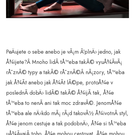
PeÄujete o sebe anebo je vÃ¡m ÃºplnÄ› jedno, jak
Å¾ijete?Â Mnoho lidÃ­ tÅ™eba takÃ© vyuÅ¾Ã­vÃ¡
rÅ¯znÃ© typy a takÃ© rÅ¯znÃ©Â nÃ¡zory, tÅ™eba
jak Å¾Ã­t anebo jak Å¾Ã­t lÃ©pe, protoÅ¾e v
poslednÃ­ dobÄ› lidÃ© takÃ© Å¾ijÃ­ tak, Å¾e
tÅ™eba to nenÃ­ ani tak moc zdravÃ©. JenomÅ¾e
tÅ™eba ale nÄ›kdo mÃ¡ rÃ¡d takovÃ½ Å¾ivotnÃ­ styl,
Å¾e jenom cestuje a tak podobnÄ›, Å¾e si tÅ™eba
uÅ¾Ã­vajÃ­ toho, Å¾e mohou cestovat, Å¾e mohou