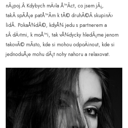
nÃ¡poj.Â Kdybych mÄ›la Å™Ã­ct, co jsem jÃ¡,
takÂ spÃ­Å¡e patÅ™Ã­m k tÃ© druhÃ©Â skupinÄ›
lidÃ­. PokaÅ¾dÃ©, kdyÅ¾ jedu s partnerem a
sÂ dÄ›tmi, k moÅ™i, tak vÅ¾dycky hledÃ¡me jenom
takovÃ© mÃ­sto, kde si mohou odpoÄinout, kde si
jednoduÅ¡e mohu dÃ¡t nohy nahoru a relaxovat.