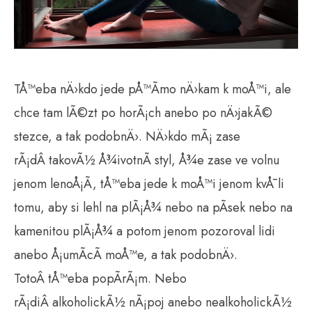
TÅ™eba nÄ›kdo jede pÅ™Ã­mo nÄ›kam k moÅ™i, ale
chce tam lÃ©zt po horÃ¡ch anebo po nÄ›jakÃ©
stezce, a tak podobnÄ›. NÄ›kdo mÃ¡ zase
rÃ¡dÂ takovÃ½ Å¾ivotnÃ­ styl, Å¾e zase ve volnu
jenom lenoÅ¡Ã­, tÅ™eba jede k moÅ™i jenom kvÅ¯li
tomu, aby si lehl na plÃ¡Å¾ nebo na pÃ­sek nebo na
kamenitou plÃ¡Å¾ a potom jenom pozoroval lidi
anebo Å¡umÃ­cÃ­ moÅ™e, a tak podobnÄ›.
TotoÂ tÅ™eba popÃ­rÃ¡m. Nebo
rÃ¡diÂ alkoholickÃ½ nÃ¡poj anebo nealkoholickÃ½