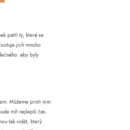
k patří ty, které se
Existuje jich mnoho
olečného: aby byly
dlem. Můžeme proti nim
ude mít nejlepší čas.
ou tak vidět, který