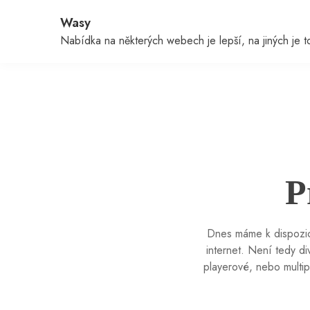
Skip
Wasy
to
content
Nabídka na některých webech je lepší, na jiných je to 
P
Dnes máme k dispozici
internet. Není tedy di
playerové, nebo multip