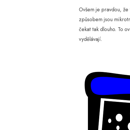
Ovšem je pravdou, že t
způsobem jsou mikrotra
čekat tak dlouho. To o
vydělávají.