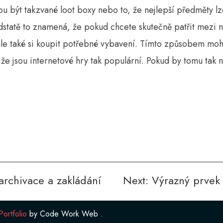
u být takzvané loot boxy nebo to, že nejlepší předměty l
statě to znamená, že pokud chcete skutečně patřit mezi n
ale také si koupit potřebné vybavení.
Tímto způsobem moho
 že jsou internetové hry tak populární. Pokud by tomu tak 
archivace a zakládání
Next:
Výrazný prvek
rtfolio
by
Code Work Web
.