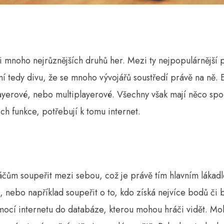
mnoho nejrůznějších druhů her. Mezi ty nejpopulárnější pa
ní tedy divu, že se mnoho vývojářů soustředí právě na ně. 
playerové, nebo multiplayerové. Všechny však mají něco sp
ich funkce, potřebují k tomu internet.
áčům soupeřit mezi sebou, což je právě tím hlavním láka
, nebo například soupeřit o to, kdo získá nejvíce bodů či b
ocí internetu do databáze, kterou mohou hráči vidět. Moh