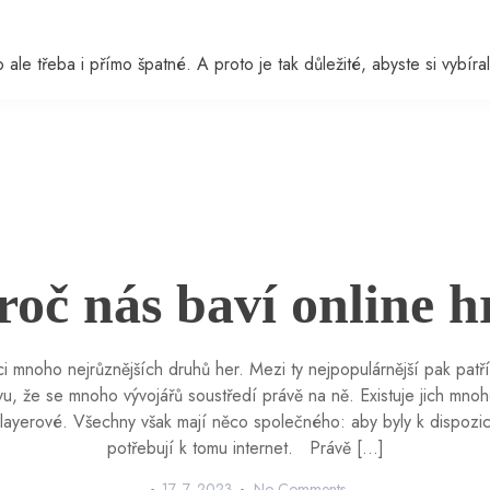
ale třeba i přímo špatné. A proto je tak důležité, abyste si vybíral
roč nás baví online h
 mnoho nejrůznějších druhů her. Mezi ty nejpopulárnější pak patří t
vu, že se mnoho vývojářů soustředí právě na ně. Existuje jich mnoho
layerové. Všechny však mají něco společného: aby byly k dispozici
potřebují k tomu internet. Právě […]
17. 7. 2023
No Comments