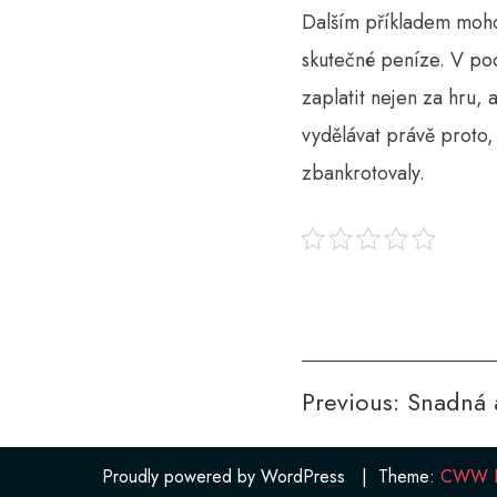
Dalším příkladem moho
skutečné peníze. V pod
zaplatit nejen za hru, 
vydělávat právě proto,
zbankrotovaly.
Navigace
Previous:
Snadná 
pro
příspěvek
Proudly powered by WordPress
|
Theme:
CWW Po