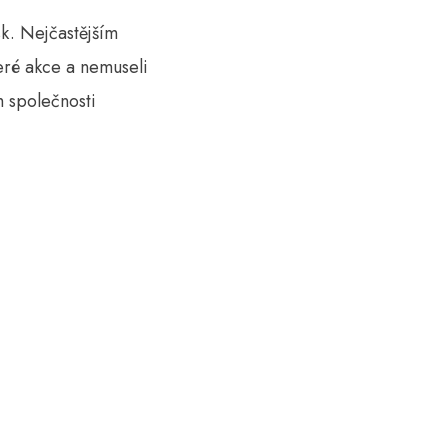
sk. Nejčastějším
eré akce a nemuseli
h společnosti