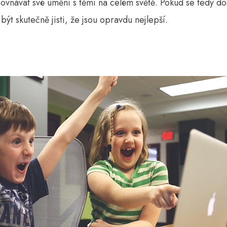
orovnávat své umění s těmi na celém světě. Pokud se tedy d
být skutečně jisti, že jsou opravdu nejlepší.