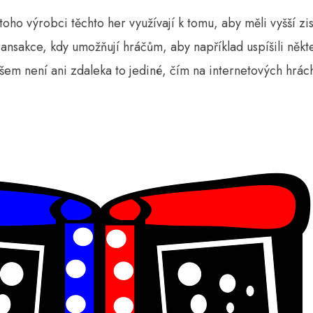
oho výrobci těchto her využívají k tomu, aby měli vyšší zi
nsakce, kdy umožňují hráčům, aby například uspíšili někt
všem není ani zdaleka to jediné, čím na internetových hrác