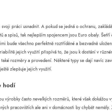
i svoji práci usnadnit. A pokud se jedná o ochranu, zakládá
ů a spisů, tak nejlepším spojencem jsou
Euro obaly
. Šetří 
nimi bude všechno perfektně roztříděné a bezvadně uložen
iabilitě jejich využití přispívá to, že jsou k dostání v růz
e také rozměry a provedení. Některé typy se dají navíc zav
eště zlepšuje jejich využití.
e hodí
sou výrobky často nevelkých rozměrů, které však dokážou 
ných pracovištích ale ani v domácnosti by chybět neměly.