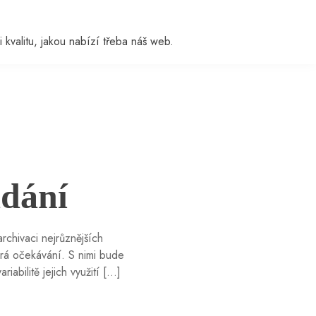
i kvalitu, jakou nabízí třeba náš web.
ádání
rchivaci nejrůznějších
erá očekávání. S nimi bude
abilitě jejich využití […]