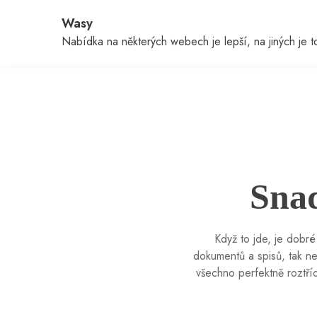
Skip
Wasy
to
content
Nabídka na některých webech je lepší, na jiných je to 
Snad
Když to jde, je dobré
dokumentů a spisů, tak ne
všechno perfektně roztříd