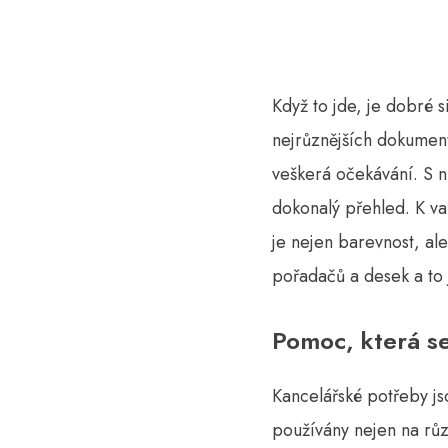
Když to jde, je dobré s
nejrůznějších dokument
veškerá očekávání. S 
dokonalý přehled. K var
je nejen barevnost, al
pořadačů a desek a to j
Pomoc, která s
Kancelářské potřeby j
používány nejen na růz