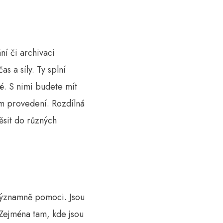
ní či archivaci
čas a síly. Ty splní
é. S nimi budete mít
ném provedení. Rozdílná
ěsit do různých
významně pomoci. Jsou
 Zejména tam, kde jsou