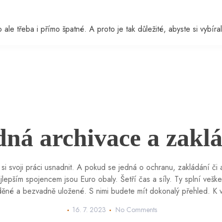
ale třeba i přímo špatné. A proto je tak důležité, abyste si vybíral
ná archivace a zakl
 si svoji práci usnadnit. A pokud se jedná o ochranu, zakládání či a
jlepším spojencem jsou Euro obaly. Šetří čas a síly. Ty splní vešk
ěné a bezvadně uložené. S nimi budete mít dokonalý přehled. K vari
16. 7. 2023
No Comments