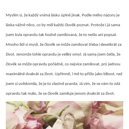
Myslím si, že každý vnímá lásku úplně jinak. Podle mého názoru je
láska vážně něco, co by měl každý člověk poznat. Protože i já sama
jsem byla opravdu tak hodně zamilovaná, že to nešlo ani popsat.
Mnoho lidí si myslí, že člověk se může zamilovat třeba i desetkrát za
život. Jenomže tohle opravdu je veliký omyl. Já sama jsem četla, že
člověk se může opravdu pořádně, co nejvíce zamilovat, prý jednou
maximálně dvakrát za život. Upřímně, i mě to přišlo jako blbost, než
jsem si uvědomila, že je to vlastně pravda. Já vím, že se vám to zdá
opravdu tak málo, že se člověk zamiluje jenom dvakrát za život.