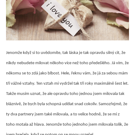
Jenomže když si to uvědomíte, tak láska je tak opravdu silný cit, že
nikdy nebudete milovat někoho více než toho předešlého. Já vím, že
někomu se to zdá jako blbost. Hele, řeknu vám, že já za sebou mám
tři vážné vztahy. Ten vztah mi vydržel tak tři roky maximálně šest let.
Takže musím uznat, že ale opravdu toho jednou jsem milovala tak
bláznivě, že bych byla schopná udělat snad cokoliv. Samozřejmě, že
ty dva partnery jsem také milovala, a to velice hodně, že se mi z
toho motala až hlava. Jenomže toho jednoho jsem milovala tolik, že
jsem brečela, když se potom on se mnou rozešel.