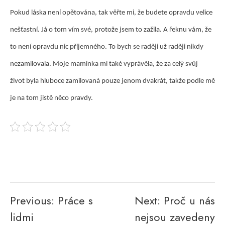
Pokud láska není opětována, tak věřte mi, že budete opravdu velice
nešťastní. Já o tom vím své, protože jsem to zažila. A řeknu vám, že
to není opravdu nic příjemného. To bych se raději už raději nikdy
nezamilovala. Moje maminka mi také vyprávěla, že za celý svůj
život byla hluboce zamilovaná pouze jenom dvakrát, takže podle mě
je na tom jistě něco pravdy.
Navigace
Previous:
Práce s
Next:
Proč u nás
lidmi
nejsou zavedeny
pro