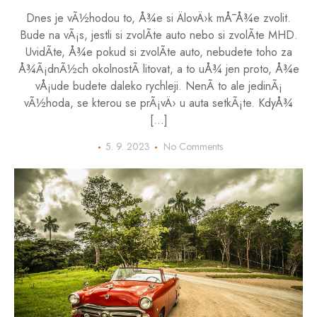
Dnes je vÃ½hodou to, Å¾e si ÄlovÄ›k mÅ¯Å¾e zvolit.
Bude na vÃ¡s, jestli si zvolÃ­te auto nebo si zvolÃ­te MHD.
UvidÃ­te, Å¾e pokud si zvolÃ­te auto, nebudete toho za
Å¾Ã¡dnÃ½ch okolnostÃ­ litovat, a to uÅ¾ jen proto, Å¾e
vÅ¡ude budete daleko rychleji. NenÃ­ to ale jedinÃ¡
vÃ½hoda, se kterou se prÃ¡vÄ› u auta setkÃ¡te. KdyÅ¾
[…]
5. 9. 2023
No Comments