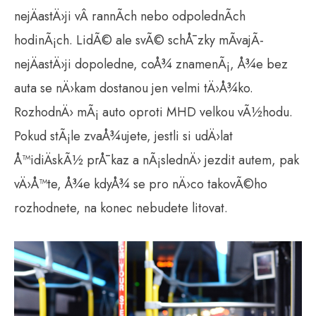
nejÄastÄ›ji vÂ rannÃ­ch nebo odpolednÃ­ch
hodinÃ¡ch. LidÃ© ale svÃ© schÅ¯zky mÃ­vajÃ­
nejÄastÄ›ji dopoledne, coÅ¾ znamenÃ¡, Å¾e bez
auta se nÄ›kam dostanou jen velmi tÄ›Å¾ko.
RozhodnÄ› mÃ¡ auto oproti MHD velkou vÃ½hodu.
Pokud stÃ¡le zvaÅ¾ujete, jestli si udÄ›lat
Å™idiÄskÃ½ prÅ¯kaz a nÃ¡slednÄ› jezdit autem, pak
vÄ›Å™te, Å¾e kdyÅ¾ se pro nÄ›co takovÃ©ho
rozhodnete, na konec nebudete litovat.