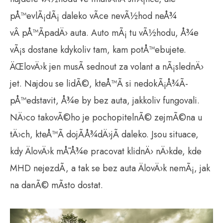
pÅ™evlÃ¡dÃ¡ daleko vÃ­ce nevÃ½hod neÅ¾
vÂ pÅ™Ã­padÄ› auta. Auto mÃ¡ tu vÃ½hodu, Å¾e
vÃ¡s dostane kdykoliv tam, kam potÅ™ebujete.
ÄŒlovÄ›k jen musÃ­ sednout za volant a nÃ¡slednÄ›
jet. Najdou se lidÃ©, kteÅ™Ã­ si nedokÃ¡Å¾Ã­
pÅ™edstavit, Å¾e by bez auta, jakkoliv fungovali.
NÄ›co takovÃ©ho je pochopitelnÃ© zejmÃ©na u
tÄ›ch, kteÅ™Ã­ dojÃ­Å¾dÄ›jÃ­ daleko. Jsou situace,
kdy ÄlovÄ›k mÅ¯Å¾e pracovat klidnÄ› nÄ›kde, kde
MHD nejezdÃ­, a tak se bez auta ÄlovÄ›k nemÃ¡, jak
na danÃ© mÃ­sto dostat.