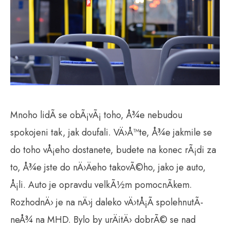
Mnoho lidÃ­ se obÃ¡vÃ¡ toho, Å¾e nebudou
spokojeni tak, jak doufali. VÄ›Å™te, Å¾e jakmile se
do toho vÅ¡eho dostanete, budete na konec rÃ¡di za
to, Å¾e jste do nÄ›Äeho takovÃ©ho, jako je auto,
Å¡li. Auto je opravdu velkÃ½m pomocnÃ­kem.
RozhodnÄ› je na nÄ›j daleko vÄ›tÅ¡Ã­ spolehnutÃ­
neÅ¾ na MHD. Bylo by urÄitÄ› dobrÃ© se nad