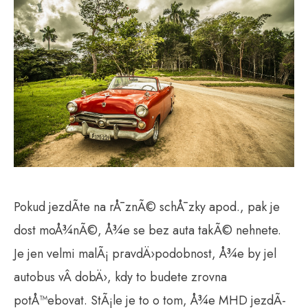
Pokud jezdÃ­te na rÅ¯znÃ© schÅ¯zky apod., pak je
dost moÅ¾nÃ©, Å¾e se bez auta takÃ© nehnete.
Je jen velmi malÃ¡ pravdÄ›podobnost, Å¾e by jel
autobus vÂ dobÄ›, kdy to budete zrovna
potÅ™ebovat. StÃ¡le je to o tom, Å¾e MHD jezdÃ­