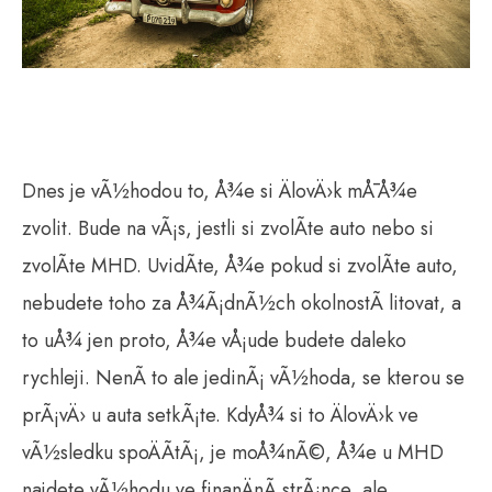
Dnes je vÃ½hodou to, Å¾e si ÄlovÄ›k mÅ¯Å¾e
zvolit. Bude na vÃ¡s, jestli si zvolÃ­te auto nebo si
zvolÃ­te MHD. UvidÃ­te, Å¾e pokud si zvolÃ­te auto,
nebudete toho za Å¾Ã¡dnÃ½ch okolnostÃ­ litovat, a
to uÅ¾ jen proto, Å¾e vÅ¡ude budete daleko
rychleji. NenÃ­ to ale jedinÃ¡ vÃ½hoda, se kterou se
prÃ¡vÄ› u auta setkÃ¡te. KdyÅ¾ si to ÄlovÄ›k ve
vÃ½sledku spoÄÃ­tÃ¡, je moÅ¾nÃ©, Å¾e u MHD
najdete vÃ½hodu ve finanÄnÃ­ strÃ¡nce, ale