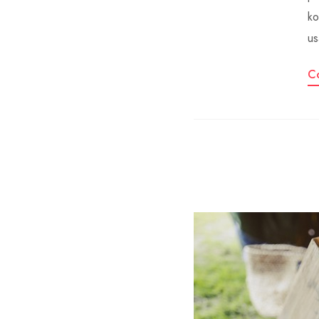
ko
us
C