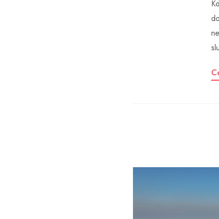
Kd
do
ne
sl
C