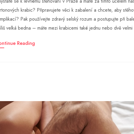
ystáte se k levnému stěhování v Praze a máte za tímto účelem n
rtonových krabic? Připravujete věci k zabalení a chcete, aby stěh
mplikací? Pak používejte zdravý selský rozum a postupujte při bal
íliš velká bedna – máte mezi krabicemi také jednu nebo dvě vel
ontinue Reading