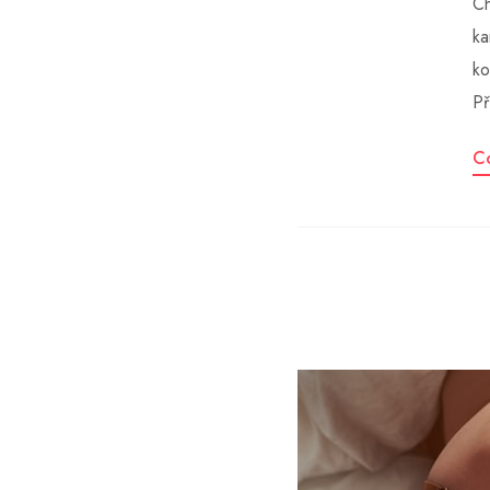
Ch
ka
ko
Př
C