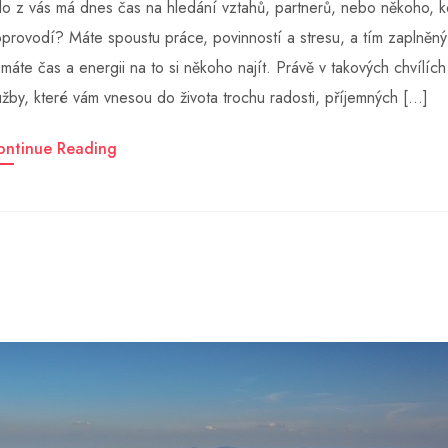
o z vás má dnes čas na hledání vztahů, partnerů, nebo někoho, 
provodí? Máte spoustu práce, povinností a stresu, a tím zaplněný
máte čas a energii na to si někoho najít. Právě v takových chvílíc
užby, které vám vnesou do života trochu radosti, příjemných […]
ontinue Reading