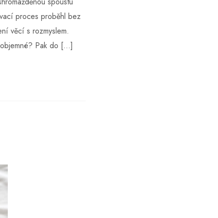
ashromážděnou spoustu
ovací proces proběhl bez
ení věcí s rozmyslem.
mi objemné? Pak do […]