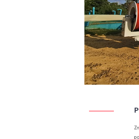
P
Zn
po