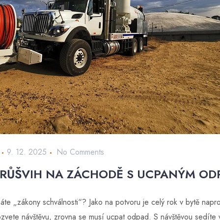
9. 12. 2025
No Comments
RŮŠVIH NA ZÁCHODĚ S UCPANÝM O
áte „zákony schválnosti“? Jako na potvoru je celý rok v bytě napro
zvete návštěvu, zrovna se musí ucpat odpad. S návštěvou sedíte 