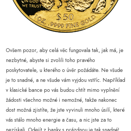
Ovšem pozor, aby celá věc fungovala tak, jak má, je
nezbytné, abyste si zvolili toho pravého
poskytovatele, u kterého o úvěr požádáte. Ne všude
je to snadné, a ne všude vám vyjdou vstříc. Například
v klasické bance po vás budou chtít mimo vyplnění
žádosti všechno možné i nemožné, takže nakonec
dost možná zjistíte, že jste vyvinuli mnoho úsilí, které
vás stálo mnoho energie a času, a nic jste za to
nezískali. Odejít z banky s prázdnou je tak snadné!