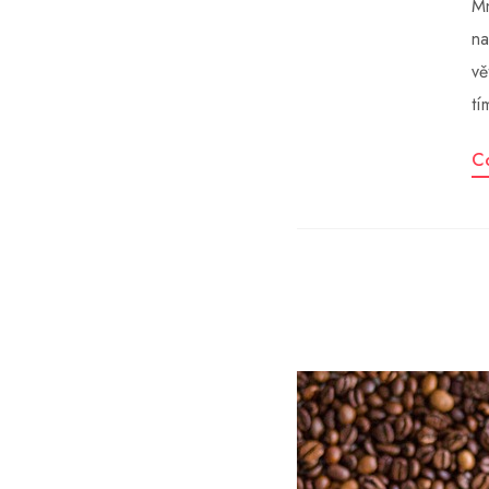
Mn
na
vě
tí
C