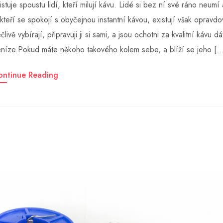
istuje spoustu lidí, kteří milují kávu. Lidé si bez ní své ráno neumí
kteří se spokojí s obyčejnou instantní kávou, existují však opravdov
člivě vybírají, připravuji ji si sami, a jsou ochotni za kvalitní kávu 
níze.Pokud máte někoho takového kolem sebe, a blíží se jeho […
ontinue Reading