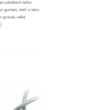
 ani představit tečko
ý gurmáni, kteří si kávu
dát opravdu velké
]