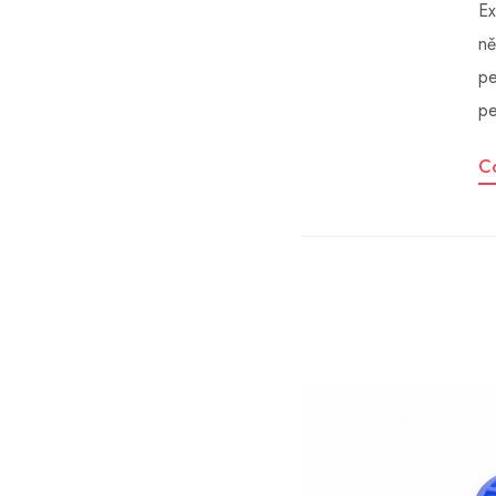
Ex
ně
pe
pe
C