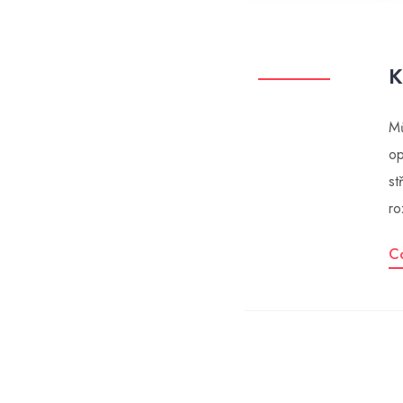
K
Mů
op
st
ro
C