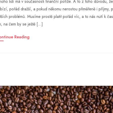
oho lidí má v současnosti finanční potíže. A to z toho důvodu, ž
bízí, pořád dražší, a pokud někomu nerostou přiměřeně i příjmy, 
tších problémů. Musíme prostě platit pořád víc, a to nás nutí k č
m, na čem by se ještě […]
ontinue Reading