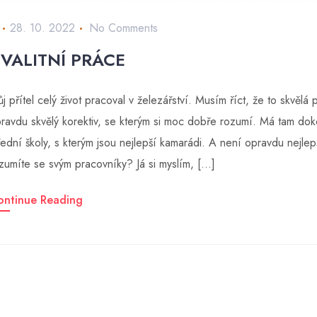
28. 10. 2022
No Comments
VALITNÍ PRÁCE
j přítel celý život pracoval v železářství. Musím říct, že to skvělá
ravdu skvělý korektiv, se kterým si moc dobře rozumí. Má tam d
řední školy, s kterým jsou nejlepší kamarádi. A není opravdu nejlepš
zumíte se svým pracovníky? Já si myslím, […]
ontinue Reading