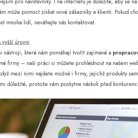
ějším pro návštěvníky. I na internetu je důležité, aby se na 
ám může pomoct získat nové zákazníky a klienti. Pokud chc
st mnoha lidí, neváhejte nás kontaktovat.
vyšší úrovni
nástroji, které nám pomáhají tvořit zajímavé a
propraco
námé firmy – naši práci si můžete prohlédnout na našem w
dyž mezi nimi najdete možná i firmy, jejichž produkty sam
mi důležité, protože vám poskytne náskok před konkurencí