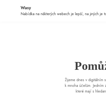
Skip
Wasy
to
content
Nabídka na některých webech je lepší, na jiných je to 
Pomůž
Žijeme dnes v digitálním 
k mnoha účelům. Jedním z
které mají s hleda