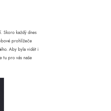
ní. Skoro každý dnes
Webové prohlížeče
ho. Aby byla vidět i
je tu pro vás naše