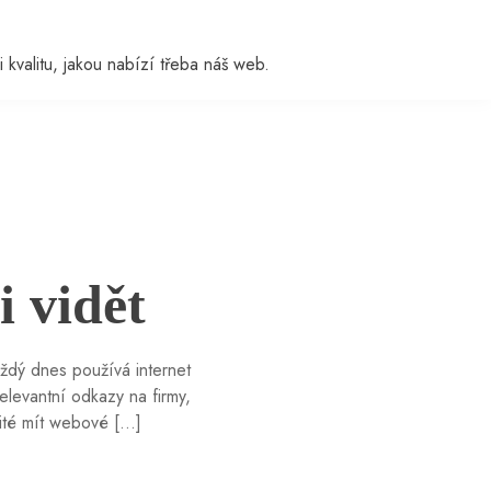
i kvalitu, jakou nabízí třeba náš web.
 vidět
aždý dnes používá internet
levantní odkazy na firmy,
žité mít webové […]