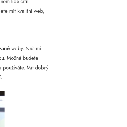
něm lidé cítili
ete mít kvalitní web,
vané
weby. Našimi
ebu. Možná budete
i používáte. Mít dobrý
.