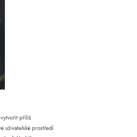
ytvořit příliš
vé uživatelské prostředí