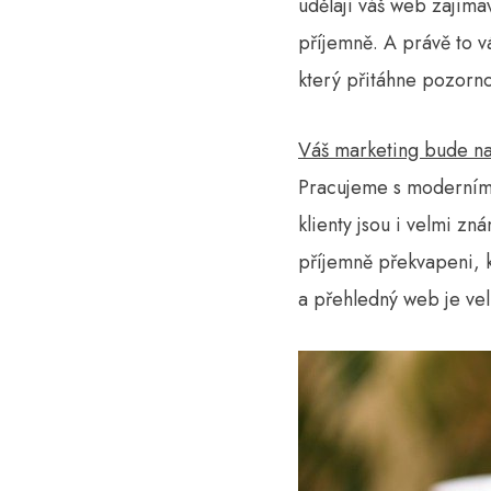
udělají váš web zajímav
příjemně. A právě to v
který přitáhne pozorno
Váš marketing bude na 
Pracujeme s moderními 
klienty jsou i velmi z
příjemně překvapeni, k
a přehledný web je vel