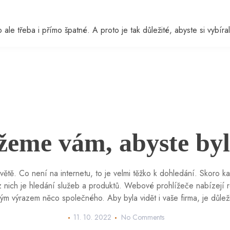
ale třeba i přímo špatné. A proto je tak důležité, abyste si vybíral
eme vám, abyste byli
světě. Co není na internetu, to je velmi těžko k dohledání. Skoro k
 nich je hledání služeb a produktů. Webové prohlížeče nabízejí re
ným výrazem něco společného. Aby byla vidět i vaše firma, je důle
11. 10. 2022
No Comments