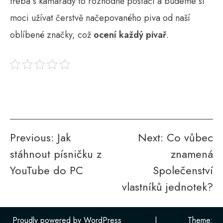
třeba s kamarády to rozhodně postačí a budeme si
moci užívat čerstvě načepovaného piva od naší
oblíbené značky, což
ocení každý pivař
.
Navigace
Previous:
Jak
Next:
Co vůbec
stáhnout písničku z
znamená
pro
YouTube do PC
Společenství
příspěvek
vlastníků jednotek?
Proudly powered by WordPress
|
Theme: