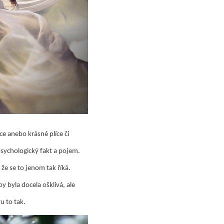
ce anebo krásné plíce či
psychologický fakt a pojem.
 že se to jenom tak říká.
y byla docela ošklivá, ale
u to tak.