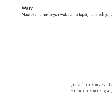
Skip
Wasy
to
content
Nabídka na některých webech je lepší, na jiných je to 
Jak vnímáte krásu vy? Pr
vnitřní a ta krása vnější