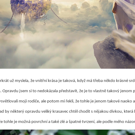
rkrát už myslela, že vnitřní krása je taková, když má třeba někdo krásné srd
 Opravdu jsem si to nedokázala představit, že je to vlastně takový jenom 
ysvětlovali moji rodiče, ale potom mi řekli, že tohle je jenom takové naoko a
ad by některý opravdu veliký krasavec chtěl chodit s nějakou dívkou, která b
že tohle je možná povrchní a také zlé a špatné tvrzení, ale podle mého názor