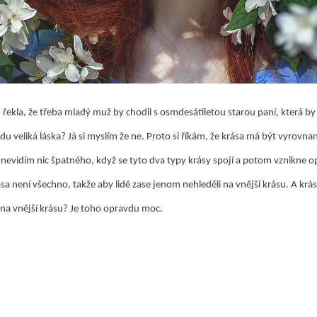
 řekla, že třeba mladý muž by chodil s osmdesátiletou starou paní, která by
vdu veliká láska? Já si myslím že ne. Proto si říkám, že krása má být vyrovnan
 nevidím nic špatného, když se tyto dva typy krásy spojí a potom vznikne o
rása není všechno, takže aby lidé zase jenom nehleděli na vnější krásu. A kr
o na vnější krásu? Je toho opravdu moc.