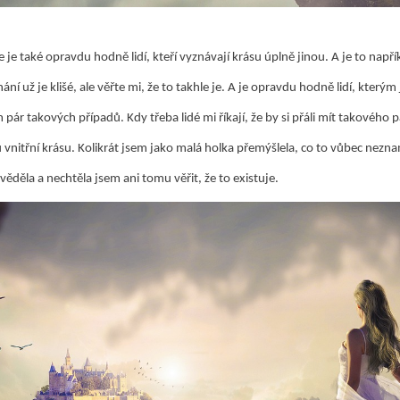
je také opravdu hodně lidí, kteří vyznávají krásu úplně jinou. A je to napřík
nání už je klišé, ale věřte mi, že to takhle je. A je opravdu hodně lidí, který
ár takových případů. Kdy třeba lidé mi říkají, že by si přáli mít takového 
vnitřní krásu. Kolikrát jsem jako malá holka přemýšlela, co to vůbec nezna
ěděla a nechtěla jsem ani tomu věřit, že to existuje.