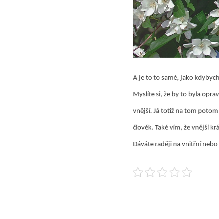
A je to to samé, jako kdybych
Myslíte si, že by to byla opra
vnější. Já totiž na tom potom
člověk. Také vím, že vnější k
Dáváte raději na vnitřní neb