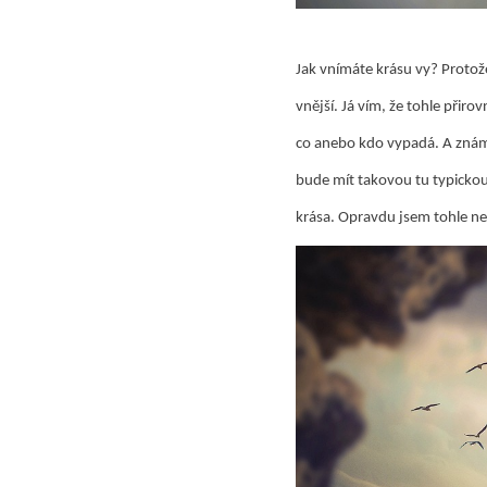
Jak vnímáte krásu vy? Protože 
vnější. Já vím, že tohle přirov
co anebo kdo vypadá. A znám p
bude mít takovou tu typickou 
krása. Opravdu jsem tohle nev