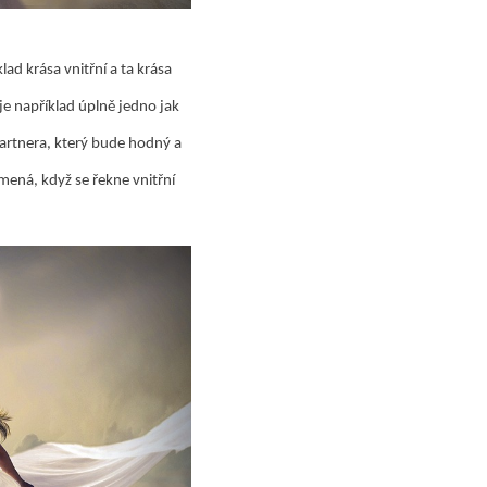
lad krása vnitřní a ta krása
m je například úplně jedno jak
partnera, který bude hodný a
mená, když se řekne vnitřní