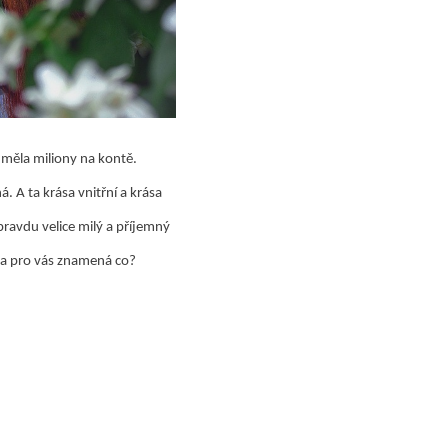
 měla miliony na kontě.
á. A ta krása vnitřní a krása
pravdu velice milý a příjemný
ása pro vás znamená co?