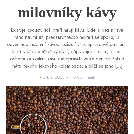
milovníky kávy
Existuje spoustu lidí, kteří milují kávu. Lidé si bez ní své
ráno neumí ani představit tečko někteří se spokojí s
obyčejnou instantní kávou, existují však opravdový gurmáni,
kteří si kávu pečlivě vybírají, připravuji ji si sami, a jsou
ochotni za kvalitní kávu dát opravdu velké peníze.Pokud
máte někoho takového kolem sebe, a blíží se jeho […]
24. 2. 2023
No Comments