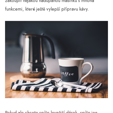
zakoupit nějakou nadupanou mašinku s mnoha
funkcemi, které ještě vylepší přípravu kávy.
Pokud ale chcete spíše levnější dárek, spíše jen