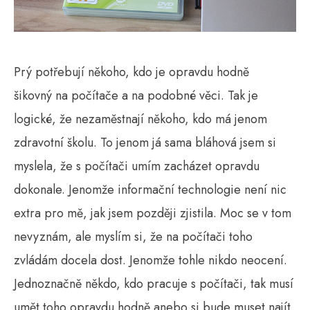
Prý potřebují někoho, kdo je opravdu hodně
šikovný na počítače a na podobné věci. Tak je
logické, že nezaměstnají někoho, kdo má jenom
zdravotní školu. To jenom já sama bláhová jsem si
myslela, že s počítači umím zacházet opravdu
dokonale. Jenomže informační technologie není nic
extra pro mě, jak jsem později zjistila. Moc se v tom
nevyznám, ale myslím si, že na počítači toho
zvládám docela dost. Jenomže tohle nikdo neocení.
Jednoznačně někdo, kdo pracuje s počítači, tak musí
umět toho opravdu hodně anebo si bude muset najít