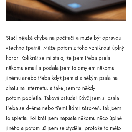
Stačí nějaká chyba na počítači a může být opravdu
všechno špatně. Může potom z toho vzniknout úplný
horor. Kolikrát se mi stalo, že jsem třeba psala
někomu email a poslala jsem to omylem někomu
jinému anebo třeba když jsem si s někým psala na
chatu na internetu, a také jsem to někdy
potom popletla. Taková ostuda! Když jsem si psala
třeba se dvěma nebo třemi lidmi zároveň, tak jsem
to spletla. Kolikrát jsem napsala někomu něco úplně
jiného a potom už jsem se styděla, protože to mělo