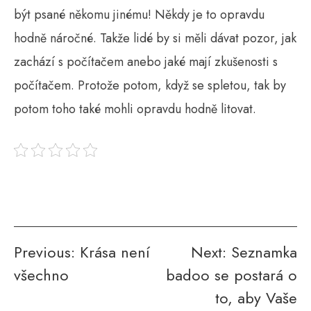
být psané někomu jinému! Někdy je to opravdu
hodně náročné. Takže lidé by si měli dávat pozor, jak
zachází s počítačem anebo jaké mají zkušenosti s
počítačem. Protože potom, když se spletou, tak by
potom toho také mohli opravdu hodně litovat.
Navigace
Previous:
Krása není
Next:
Seznamka
všechno
badoo se postará o
pro
to, aby Vaše
příspěvek