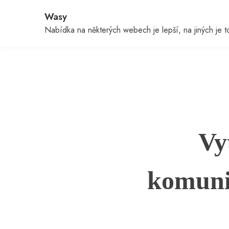
Skip
Wasy
to
content
Nabídka na některých webech je lepší, na jiných je to 
Vy
komunit