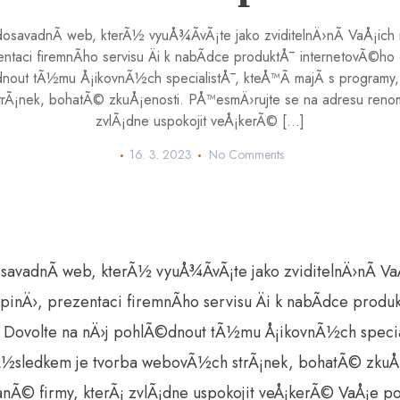
savadnÃ­ web, kterÃ½ vyuÅ¾Ã­vÃ¡te jako zviditelnÄ›nÃ­ VaÅ¡ich n
entaci firemnÃ­ho servisu Äi k nabÃ­dce produktÅ¯ internetovÃ©h
nout tÃ½mu Å¡ikovnÃ½ch specialistÅ¯, kteÅ™Ã­ majÃ­ s programy
rÃ¡nek, bohatÃ© zkuÅ¡enosti. PÅ™esmÄ›rujte se na adresu renom
zvlÃ¡dne uspokojit veÅ¡kerÃ© […]
16. 3. 2023
No Comments
avadnÃ­ web, kterÃ½ vyuÅ¾Ã­vÃ¡te jako zviditelnÄ›nÃ­ VaÅ
upinÄ›, prezentaci firemnÃ­ho servisu Äi k nabÃ­dce prod
Dovolte na nÄ›j pohlÃ©dnout tÃ½mu Å¡ikovnÃ½ch speciali
Ã½sledkem je
tvorba webovÃ½ch strÃ¡nek
, bohatÃ© zkuÅ¡
nÃ© firmy, kterÃ¡ zvlÃ¡dne uspokojit veÅ¡kerÃ© VaÅ¡e 