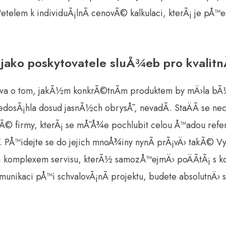
elem k individuÃ¡lnÃ­ cenovÃ© kalkulaci, kterÃ¡ je pÅ™es
 jako poskytovatele sluÅ¾eb pro kvalit
ava o tom, jakÃ½m konkrÃ©tnÃ­m produktem by mÄ›la b
dosÃ¡hla dosud jasnÃ½ch obrysÅ¯, nevadÃ­. StaÄÃ­ se nech
nÃ© firmy, kterÃ¡ se mÅ¯Å¾e pochlubit celou Å™adou refe
 PÅ™idejte se do jejich mnoÅ¾iny nynÃ­ prÃ¡vÄ› takÃ© Vy.
i komplexem servisu, kterÃ½ samozÅ™ejmÄ› poÄÃ­tÃ¡ s k
ikaci pÅ™i schvalovÃ¡nÃ­ projektu, budete absolutnÄ› s