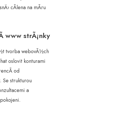
nÄ› cÃ­lena na mÃ­ru
nÃ­ www strÃ¡nky
Ã½t tvorba webovÃ½ch
at oslovit konturami
rencÃ­ od
 Se strukturou
onzultacemi a
pokojeni.