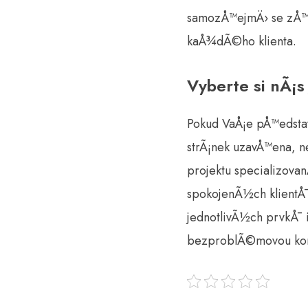
samozÅ™ejmÄ› se zÅ™et
kaÅ¾dÃ©ho klienta.
Vyberte si nÃ¡s
Pokud VaÅ¡e pÅ™edst
strÃ¡nek uzavÅ™ena, ne
projektu specializova
spokojenÃ½ch klientÅ¯.
jednotlivÃ½ch prvkÅ¯ 
bezproblÃ©movou komun