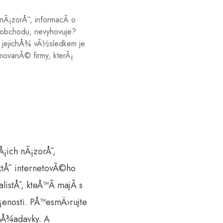
Ã¡zorÅ¯, informacÃ­ o
o obchodu, nevyhovuje?
, jejichÅ¾ vÃ½sledkem je
ovanÃ© firmy, kterÃ¡
¡ich nÃ¡zorÅ¯,
uktÅ¯ internetovÃ©ho
stÅ¯, kteÅ™Ã­ majÃ­ s
enosti. PÅ™esmÄ›rujte
poÅ¾adavky. A