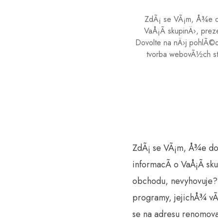
ZdÃ¡ se VÃ¡m, Å¾e do
VaÅ¡Ã­ skupinÄ›, prez
Dovolte na nÄ›j pohlÃ©d
tvorba webovÃ½ch st
ZdÃ¡ se VÃ¡m, Å¾e dos
informacÃ­ o VaÅ¡Ã­ sk
obchodu, nevyhovuje? 
programy, jejichÅ¾ v
se na adresu renomova