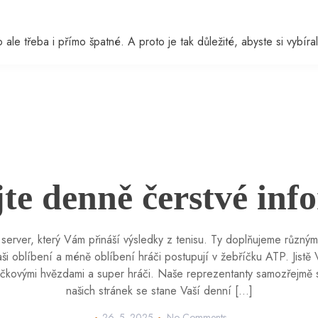
ale třeba i přímo špatné. A proto je tak důležité, abyste si vybíral
jte denně čerstvé inf
 server, který Vám přináší výsledky z tenisu. Ty doplňujeme různými
aši oblíbení a méně oblíbení hráči postupují v žebříčku ATP. Jistě
ičkovými hvězdami a super hráči. Naše reprezentanty samozřejmě 
našich stránek se stane Vaší denní […]
26. 5. 2025
No Comments