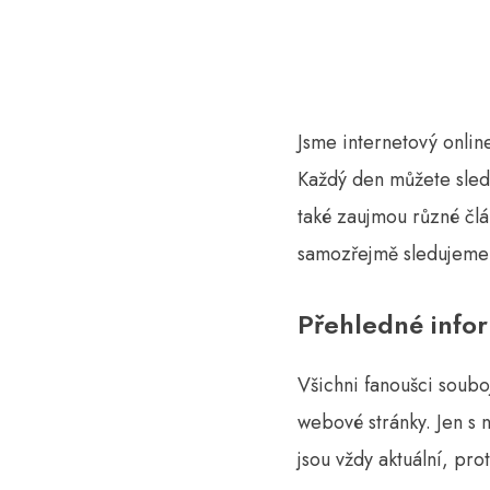
Jsme internetový onlin
Každý den můžete sledo
také zaujmou různé čl
samozřejmě sledujeme t
Přehledné infor
Všichni fanoušci souboj
webové stránky. Jen s n
jsou vždy aktuální, pr