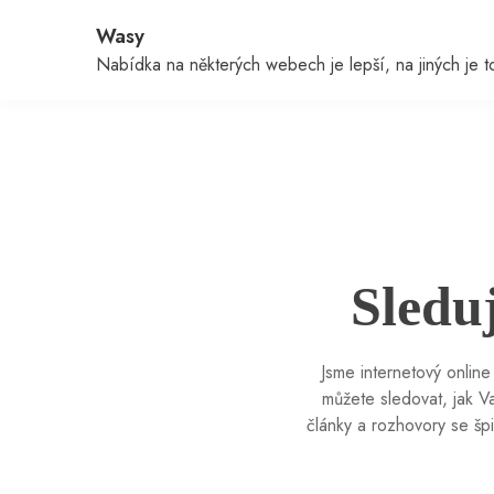
Skip
Wasy
to
content
Nabídka na některých webech je lepší, na jiných je to 
Sledu
Jsme internetový online
můžete sledovat, jak V
články a rozhovory se šp