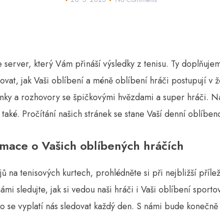
e server, který Vám přináší
výsledky z tenisu
. Ty doplňujem
vat, jak Vaši oblíbení a méně oblíbení hráči postupují v ž
ánky a rozhovory se špičkovými hvězdami a super hráči. N
aké. Pročítání našich stránek se stane Vaší denní oblíbeno
mace o Vašich oblíbených hráčích
ů na tenisových kurtech, prohlédněte si při nejbližší přílež
ámi sledujte, jak si vedou naši hráči i Vaši oblíbení sport
oto se vyplatí nás sledovat každý den. S námi bude konečně