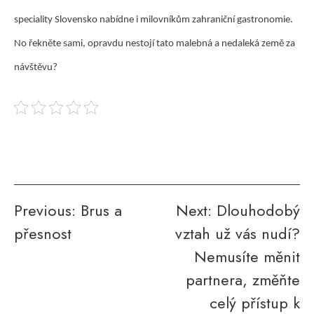
speciality Slovensko nabídne i milovníkům zahraniční gastronomie.
No řekněte sami, opravdu nestojí tato malebná a nedaleká země za
návštěvu?
Navigace
Previous:
Brus a
Next:
Dlouhodobý
přesnost
vztah už vás nudí?
pro
Nemusíte měnit
příspěvek
partnera, změňte
celý přístup k