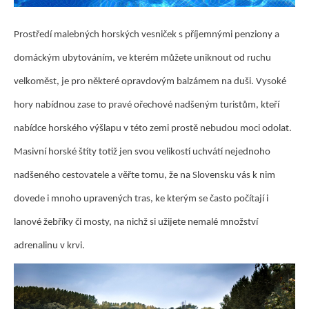
Prostředí malebných horských vesniček s příjemnými penziony a
domáckým ubytováním, ve kterém můžete uniknout od ruchu
velkoměst, je pro některé opravdovým balzámem na duši. Vysoké
hory nabídnou zase to pravé ořechové nadšeným turistům, kteří
nabídce horského výšlapu v této zemi prostě nebudou moci odolat.
Masivní horské štíty totiž jen svou velikostí uchvátí nejednoho
nadšeného cestovatele a věřte tomu, že na Slovensku vás k nim
dovede i mnoho upravených tras, ke kterým se často počítají i
lanové žebříky či mosty, na nichž si užijete nemalé množství
adrenalinu v krvi.