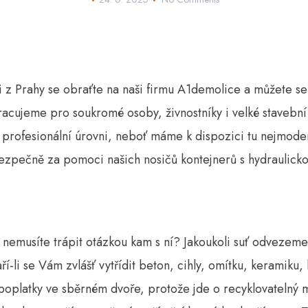
i z Prahy
se obraťte na naši firmu A1demolice a můžete se
racujeme pro soukromé osoby, živnostníky i velké stavební
 profesionální úrovni, neboť máme k dispozici tu nejmoder
zpečně za pomoci našich nosičů kontejnerů s hydraulicko
 nemusíte trápit otázkou kam s ní? Jakoukoli suť odvezem
ří-li se Vám zvlášť vytřídit beton, cihly, omítku, keramiku
 poplatky ve sběrném dvoře, protože jde o recyklovatelný ma