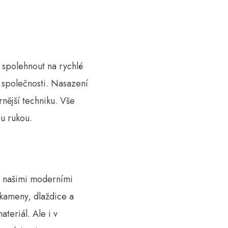
 spolehnout na rychlé
 společnosti. Nasazení
nější techniku. Vše
u rukou.
e našimi moderními
, kameny, dlaždice a
teriál. Ale i v