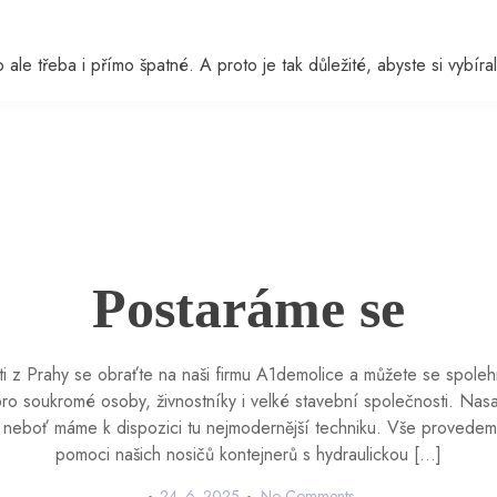
ale třeba i přímo špatné. A proto je tak důležité, abyste si vybíral
Postaráme se
i z Prahy se obraťte na naši firmu A1demolice a můžete se spolehn
o soukromé osoby, živnostníky i velké stavební společnosti. Nas
i, neboť máme k dispozici tu nejmodernější techniku. Vše provede
pomoci našich nosičů kontejnerů s hydraulickou […]
24. 6. 2025
No Comments