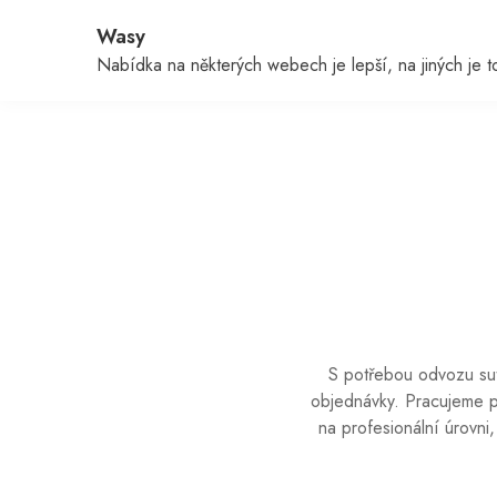
Skip
Wasy
to
content
Nabídka na některých webech je lepší, na jiných je to 
S potřebou odvozu sut
objednávky. Pracujeme pr
na profesionální úrovn