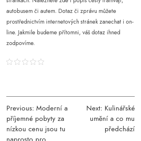
stránkách. Naleznete zde i popis cesty tramvají,
autobusem či autem. Dotaz či zprávu můžete
prostřednictvím internetových stránek zanechat i on-
line. Jakmile budeme přítomni, váš dotaz ihned
zodpovíme.
Navigace
Previous:
Moderní a
Next:
Kulinářské
příjemné pobyty za
umění a co mu
pro
nízkou cenu jsou tu
předchází
příspěvek
naprosto pro