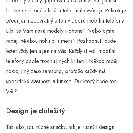
nebo i ty z Číny, Japonska a dalších zemí, jsou si
hodně podobné a lidé si toho málo všímají. Pokrok je
přeci jen neodvratný a to i v oboru mobilní telefony.
Líbí se Vám nové modely i-phone? Nebo byste
raději nějakou nokii či simens? Rozhodnutí bude
ležet vždy jen a jen na Vás. Každý si volí mobilní
telefony podle trochu jiných kritérií. Někdo raději
nokie, jiný zase samsung, protože každý má
specifické vlastnosti a funkce. Tak který bude ten
Váš?
Design je důležitý
Tak jako jsou různé značky, tak je různý i design