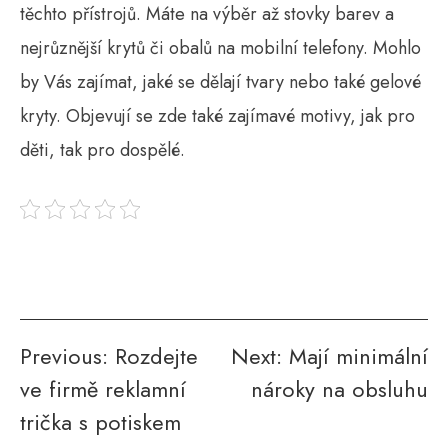
těchto přístrojů. Máte na výběr až stovky barev a
nejrůznější krytů či obalů na
mobilní telefony
. Mohlo
by Vás zajímat, jaké se dělají tvary nebo také gelové
kryty. Objevují se zde také zajímavé motivy, jak pro
děti, tak pro dospělé.
Navigace
Previous:
Rozdejte
Next:
Mají minimální
ve firmě reklamní
nároky na obsluhu
pro
trička s potiskem
příspěvek