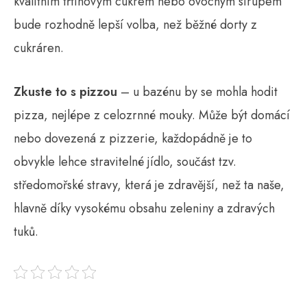
kvalitním třtinovým cukrem nebo ovocným sirupem
bude rozhodně lepší volba, než běžné dorty z
cukráren.
Zkuste to s pizzou
– u bazénu by se mohla hodit
pizza, nejlépe z celozrnné mouky. Může být domácí
nebo dovezená z pizzerie, každopádně je to
obvykle lehce stravitelné jídlo, součást tzv.
středomořské stravy, která je zdravější, než ta naše,
hlavně díky vysokému obsahu zeleniny a zdravých
tuků.