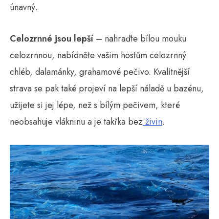
únavný.
Celozrnné jsou lepší
– nahraďte bílou mouku
celozrnnou, nabídněte vašim hostům celozrnný
chléb, dalamánky, grahamové pečivo. Kvalitnější
strava se pak také projeví na lepší náladě u bazénu,
užijete si jej lépe, než s bílým pečivem, které
neobsahuje vlákninu a je takřka bez
živin
.