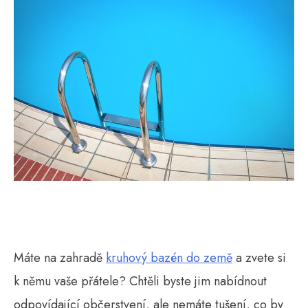
Máte na zahradě
kruhový bazén do země
a zvete si
k němu vaše přátele? Chtěli byste jim nabídnout
odpovídající občerstvení, ale nemáte tušení, co by