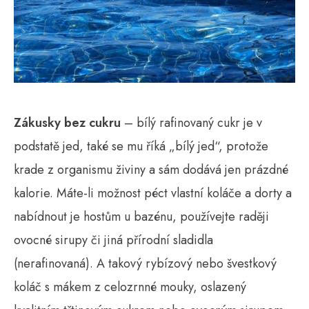
Zákusky bez cukru
– bílý rafinovaný cukr je v
podstatě jed, také se mu říká „bílý jed“, protože
krade z organismu živiny a sám dodává jen prázdné
kalorie. Máte-li možnost péct vlastní koláče a dorty a
nabídnout je hostům u bazénu, používejte raději
ovocné sirupy či jiná přírodní sladidla
(nerafinovaná). A takový rybízový nebo švestkový
koláč s mákem z celozrnné mouky, oslazený