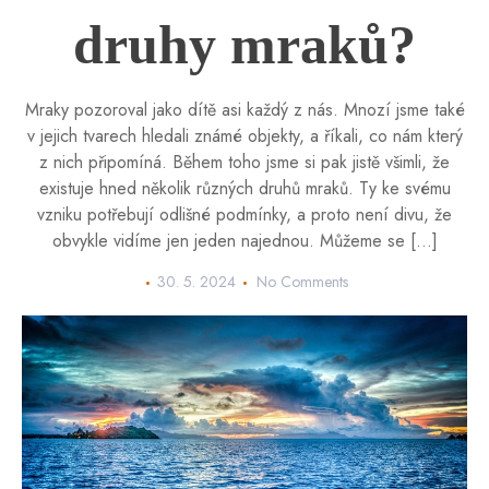
druhy mraků?
Mraky pozoroval jako dítě asi každý z nás. Mnozí jsme také
v jejich tvarech hledali známé objekty, a říkali, co nám který
z nich připomíná. Během toho jsme si pak jistě všimli, že
existuje hned několik různých druhů mraků. Ty ke svému
vzniku potřebují odlišné podmínky, a proto není divu, že
obvykle vidíme jen jeden najednou. Můžeme se […]
30. 5. 2024
No Comments