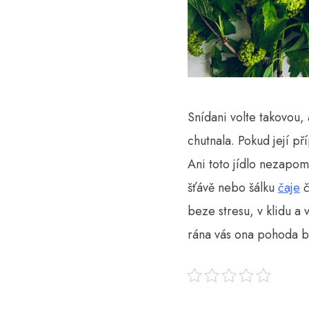
Snídani volte takovou,
chutnala. Pokud její př
Ani toto jídlo nezapom
šťávě nebo šálku
čaje
č
beze stresu, v klidu a
rána vás ona pohoda b