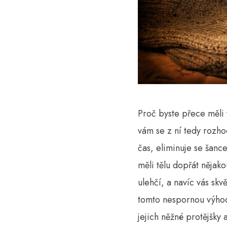
Proč byste přece měli 
vám se z ní tedy rozho
čas, eliminuje se šanc
měli tělu dopřát nějak
ulehčí, a navíc vás skv
tomto nespornou výhod
jejich něžné protějšky