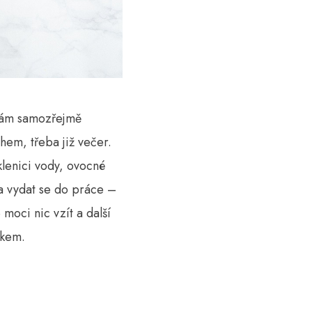
 vám samozřejmě
ihem, třeba již večer.
klenici vody, ovocné
a vydat se do práce –
moci nic vzít a další
íkem.