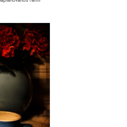
 naplánovanou ranní