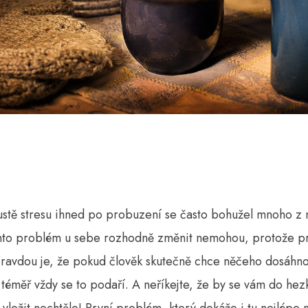
stě stresu ihned po probuzení se často bohužel mnoho z 
tento problém u sebe rozhodně změnit nemohou, protože p
pravdou je, že pokud člověk skutečně chce něčeho dosáhno
í, téměř vždy se to podaří. A neříkejte, že by se vám do he