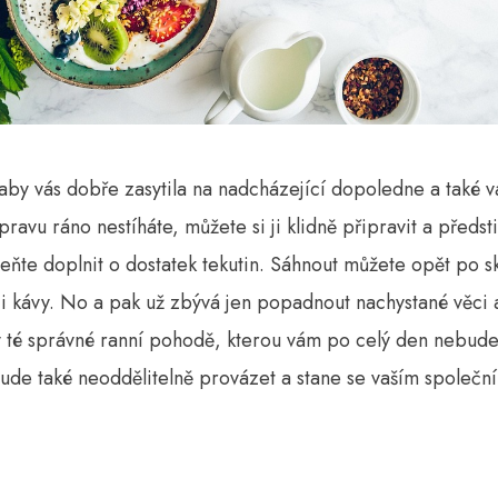
 aby vás dobře zasytila na nadcházející dopoledne a také
ípravu ráno nestíháte, můžete si ji klidně připravit a předst
eňte doplnit o dostatek tekutin. Sáhnout můžete opět po s
i kávy. No a pak už zbývá jen popadnout nachystané věci 
 v té správné ranní pohodě, kterou vám po celý den nebude 
ude také neoddělitelně provázet a stane se vaším společn