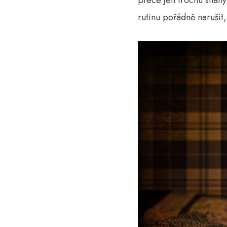
přece jen trochu snahy
rutinu pořádně narušit