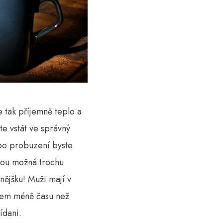
e tak příjemně teplo a
e vstát ve správný
 po probuzení byste
itou možná trochu
vnějšku! Muži mají v
ohem méně času než
ídani.