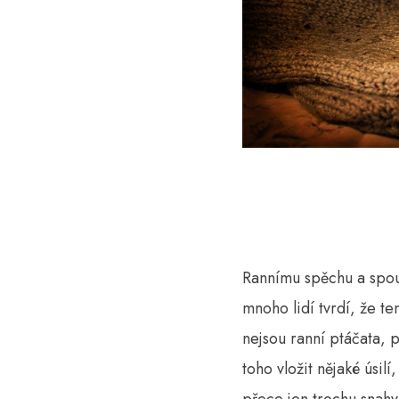
Rannímu spěchu a spou
mnoho lidí tvrdí, že 
nejsou ranní ptáčata, 
toho vložit nějaké úsil