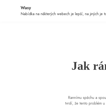
Skip
Wasy
to
content
Nabídka na některých webech je lepší, na jiných je to 
Jak rá
Rannímu spěchu a spous
tvrdí, že tento problém 