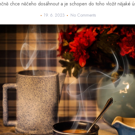
ečně chce něčeho dosáhnout a je schopen do toho vložit nějaké ús
19. 6. 2023
No Comments