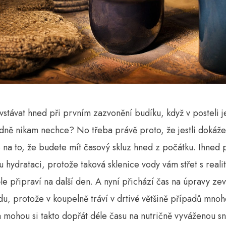
vstávat hned při prvním zazvonění budíku, když v posteli j
dně nikam nechce? No třeba právě proto, že jestli dokážet
e na to, že budete mít časový skluz hned z počátku. Ihned
ou hydrataci, protože taková sklenice vody vám střet s real
ěle připraví na další den. A nyní přichází čas na úpravy ze
u, protože v koupelně tráví v drtivé většině případů mn
 a mohou si takto dopřát déle času na nutričně vyváženou sn