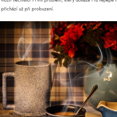
 vložit nechtělo! První problém, který dokáže i tu nejlépe
, přichází už při probuzení.