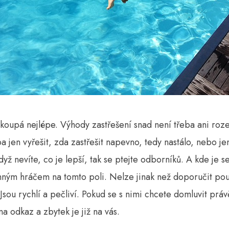
koupá nejlépe. Výhody zastřešení snad není třeba ani roze
eba jen vyřešit, zda zastřešit napevno, tedy nastálo, nebo je
když nevíte, co je lepší, tak se ptejte odborníků. A kde je 
ným hráčem na tomto poli. Nelze jinak než doporučit pouz
. Jsou rychlí a pečliví. Pokud se s nimi chcete domluvit prá
na odkaz a zbytek je již na vás.