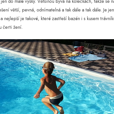
a jen do malé výšky. Většinou bývá na kolečkách, takže se 
ešení větší, pevná, odnímatelná a tak dále a tak dále. Je je
 a nejlepší je takové, které zastřeší bazén i s kusem trávní
 čerti žení.