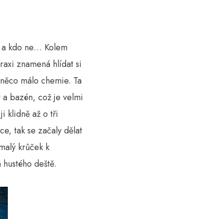
Nu a kdo ne… Kolem
raxi znamená hlídat si
t něco málo chemie. Ta
y a bazén, což je velmi
 klidně až o tři
e, tak se začaly dělat
 malý krůček k
a hustého deště.