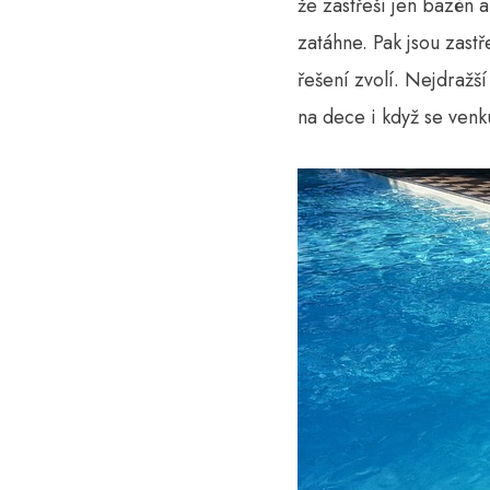
že zastřeší jen bazén 
zatáhne. Pak jsou zastř
řešení zvolí. Nejdražší
na dece i když se venku