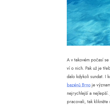
A v takovém počasí se 
ví o nich. Pak už je tř
dalo kdykoli sundat. I 
bazénů Brno
je význam
nejrychlejší a nejlepší
pracovali, tak klikněte 