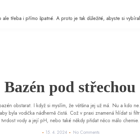
ale třeba i přímo špatné. A proto je tak důležité, abyste si vybíral
Bazén pod střechou
bazén obstarat. I když si myslím, že většina jej už má. Nu a kdo
by byla vodička nádherně čistá. Což v praxi znamená hlídat si filt
 tvrdost vody a její pH, nebo také někdy přidat něco málo chemie
15. 4. 2024
No Comments