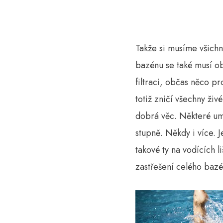
Takže si musíme všichn
bazénu se také musí ob
filtraci, občas něco p
totiž zničí všechny živ
dobrá věc. Některé umí 
stupně. Někdy i více. 
takové ty na vodících l
zastřešení celého bazé