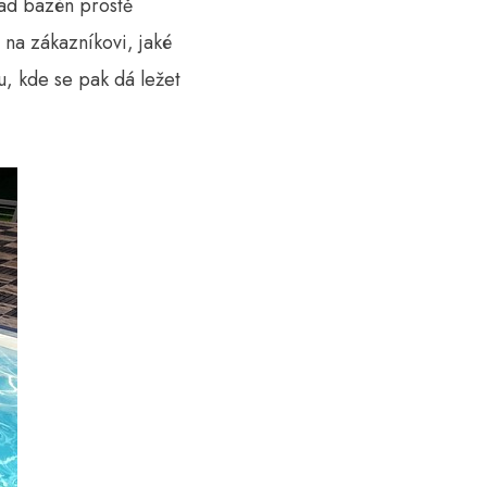
nad bazén prostě
n na zákazníkovi, jaké
ku, kde se pak dá ležet