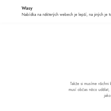
Skip
Wasy
to
content
Nabídka na některých webech je lepší, na jiných je to 
Takže si musíme všichni 
musí občas něco udělat, a
jako