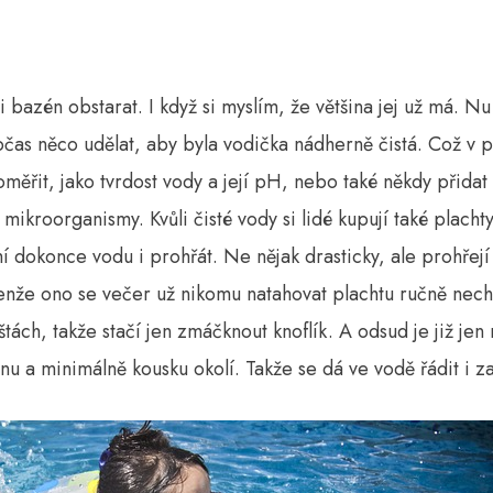
i bazén obstarat. I když si myslím, že většina jej už má. 
čas něco udělat, aby byla vodička nádherně čistá. Což v p
roměřit, jako tvrdost vody a její pH, nebo také někdy přida
é mikroorganismy. Kvůli čisté vody si lidé kupují také placht
dokonce vodu i prohřát. Ne nějak drasticky, ale prohřejí ji
Jenže ono se večer už nikomu natahovat plachtu ručně nechc
ištách, takže stačí jen zmáčknout knoflík. A odsud je již jen
nu a minimálně kousku okolí. Takže se dá ve vodě řádit i z