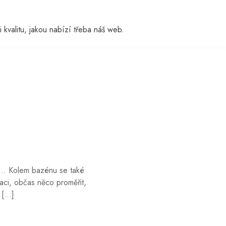
i kvalitu, jakou nabízí třeba náš web.
 ne… Kolem bazénu se také
raci, občas něco proměřit,
. […]