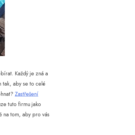
bírat. Každý je zná a
n tak, aby se to celé
sehnat?
Zastřešení
e tuto firmu jako
vě na tom, aby pro vás